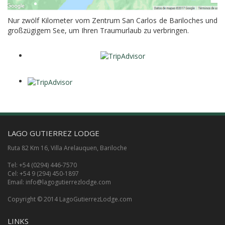
Nur zwölf Kilometer vom Zentrum San Carlos de Bariloches und
großzügigem See, um Ihren Traumurlaub zu verbringen.
LAGO GUTIERREZ LODGE
Ruta 82 Km 16, Villa Arelauquen, Bariloche
Tel: +54 (0294) 446-7570
Cel: +54 9 (294) 450-1897
Email:
info@lagogutierrezlodge.com
Copyright © 2014 LagoGutierrezLodge.com
LINKS